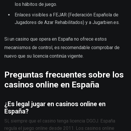
los hábitos de juego.
Enlaces visibles a FEJAR (Federación Española de
Jugadores de Azar Rehabilitados) y a Jugarbien.es.
Si un casino que opera en España no ofrece estos
mecanismos de control, es recomendable comprobar de
nuevo que su licencia continúa vigente.
Preguntas frecuentes sobre los
casinos online en España
¿Es legal jugar en casinos online en
España?
Sí, siempre que el casino tenga licencia DGOJ. España
regula el juego online desde 2011. Los casinos online