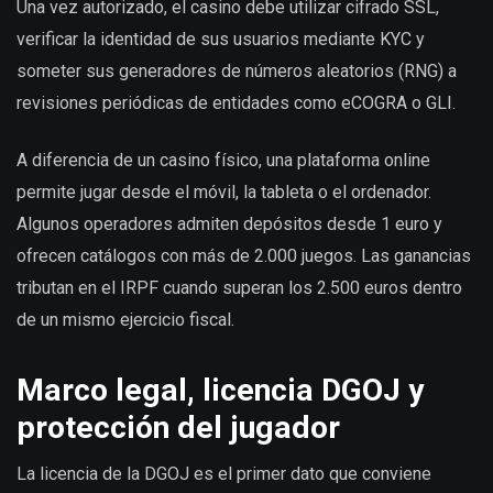
Una vez autorizado, el casino debe utilizar cifrado SSL,
verificar la identidad de sus usuarios mediante KYC y
someter sus generadores de números aleatorios (RNG) a
revisiones periódicas de entidades como eCOGRA o GLI.
A diferencia de un casino físico, una plataforma online
permite jugar desde el móvil, la tableta o el ordenador.
Algunos operadores admiten depósitos desde 1 euro y
ofrecen catálogos con más de 2.000 juegos. Las ganancias
tributan en el IRPF cuando superan los 2.500 euros dentro
de un mismo ejercicio fiscal.
Marco legal, licencia DGOJ y
protección del jugador
La licencia de la DGOJ es el primer dato que conviene