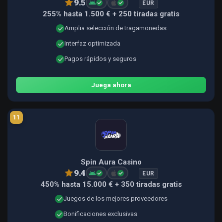
9.5
EUR
255% hasta 1.500 € + 250 tiradas gratis
Amplia selección de tragamonedas
Interfaz optimizada
Pagos rápidos y seguros
Juega ahora
11
Spin Aura Casino
9.4
EUR
450% hasta 15.000 € + 350 tiradas gratis
Juegos de los mejores proveedores
Bonificaciones exclusivas