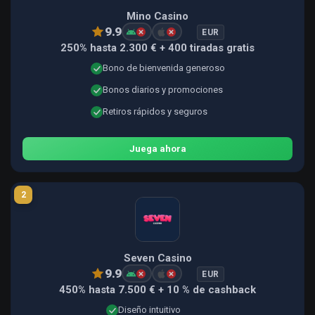
Mino Casino
9.9
EUR
250% hasta 2.300 € + 400 tiradas gratis
Bono de bienvenida generoso
Bonos diarios y promociones
Retiros rápidos y seguros
Juega ahora
2
Seven Casino
9.9
EUR
450% hasta 7.500 € + 10 % de cashback
Diseño intuitivo