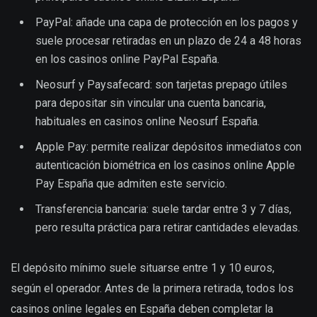
PayPal: añade una capa de protección en los pagos y
suele procesar retiradas en un plazo de 24 a 48 horas
en los casinos online PayPal España.
Neosurf y Paysafecard: son tarjetas prepago útiles
para depositar sin vincular una cuenta bancaria,
habituales en casinos online Neosurf España.
Apple Pay: permite realizar depósitos inmediatos con
autenticación biométrica en los casinos online Apple
Pay España que admiten este servicio.
Transferencia bancaria: suele tardar entre 3 y 7 días,
pero resulta práctica para retirar cantidades elevadas.
El depósito mínimo suele situarse entre 1 y 10 euros,
según el operador. Antes de la primera retirada, todos los
casinos online legales en España deben completar la