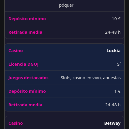
póquer
10 €
24-48 h
Luckia
Sí
Slots, casino en vivo, apuestas
1 €
24-48 h
Betway