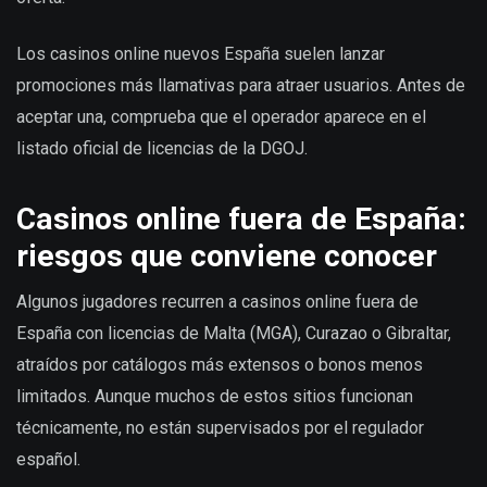
Los casinos online nuevos España suelen lanzar
promociones más llamativas para atraer usuarios. Antes de
aceptar una, comprueba que el operador aparece en el
listado oficial de licencias de la DGOJ.
Casinos online fuera de España:
riesgos que conviene conocer
Algunos jugadores recurren a casinos online fuera de
España con licencias de Malta (MGA), Curazao o Gibraltar,
atraídos por catálogos más extensos o bonos menos
limitados. Aunque muchos de estos sitios funcionan
técnicamente, no están supervisados por el regulador
español.