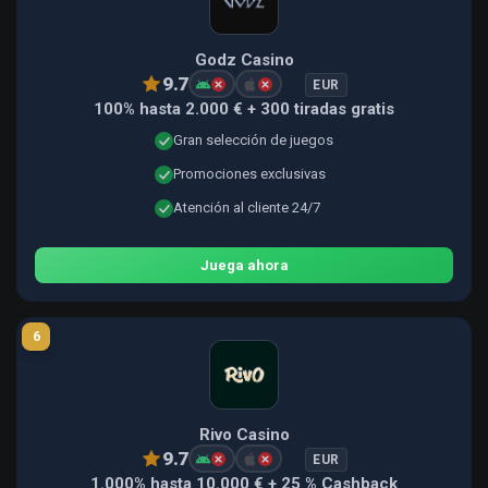
Godz Casino
9.7
EUR
100% hasta 2.000 € + 300 tiradas gratis
Gran selección de juegos
Promociones exclusivas
Atención al cliente 24/7
Juega ahora
6
Rivo Casino
9.7
EUR
1.000% hasta 10.000 € + 25 % Cashback