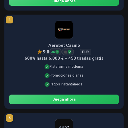
Juega ahora
4
Aerobet Casino
9.8
EUR
600% hasta 6.000 € + 450 tiradas gratis
Plataforma moderna
Promociones diarias
Pagos instantáneos
Juega ahora
5