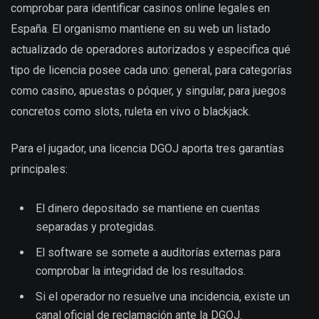
comprobar para identificar casinos online legales en
España. El organismo mantiene en su web un listado
actualizado de operadores autorizados y especifica qué
tipo de licencia posee cada uno: general, para categorías
como casino, apuestas o póquer, y singular, para juegos
concretos como slots, ruleta en vivo o blackjack.
Para el jugador, una licencia DGOJ aporta tres garantías
principales:
El dinero depositado se mantiene en cuentas
separadas y protegidas.
El software se somete a auditorías externas para
comprobar la integridad de los resultados.
Si el operador no resuelve una incidencia, existe un
canal oficial de reclamación ante la DGOJ.