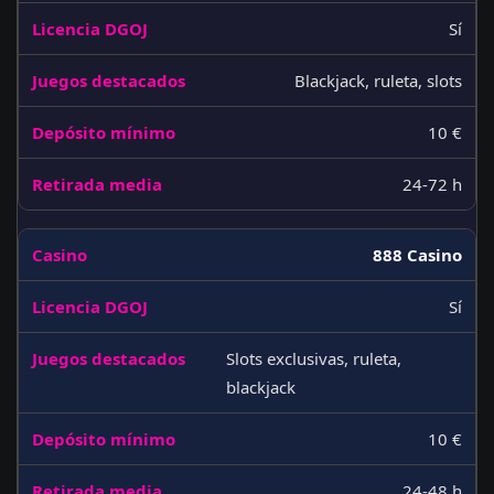
Sí
Blackjack, ruleta, slots
10 €
24-72 h
888 Casino
Sí
Slots exclusivas, ruleta,
blackjack
10 €
24-48 h