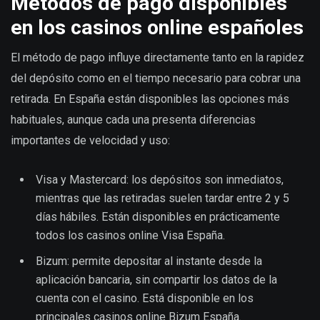
Métodos de pago disponibles
en los casinos online españoles
El método de pago influye directamente tanto en la rapidez
del depósito como en el tiempo necesario para cobrar una
retirada. En España están disponibles las opciones más
habituales, aunque cada una presenta diferencias
importantes de velocidad y uso:
Visa y Mastercard: los depósitos son inmediatos,
mientras que las retiradas suelen tardar entre 2 y 5
días hábiles. Están disponibles en prácticamente
todos los casinos online Visa España.
Bizum: permite depositar al instante desde la
aplicación bancaria, sin compartir los datos de la
cuenta con el casino. Está disponible en los
principales casinos online Bizum España.