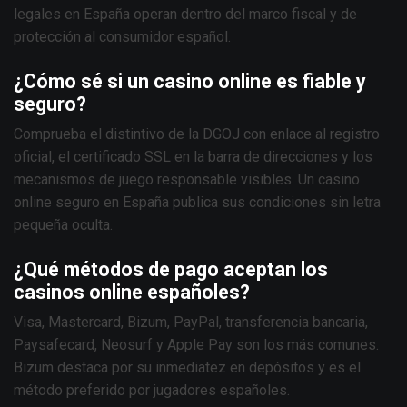
legales en España operan dentro del marco fiscal y de
protección al consumidor español.
¿Cómo sé si un casino online es fiable y
seguro?
Comprueba el distintivo de la DGOJ con enlace al registro
oficial, el certificado SSL en la barra de direcciones y los
mecanismos de juego responsable visibles. Un casino
online seguro en España publica sus condiciones sin letra
pequeña oculta.
¿Qué métodos de pago aceptan los
casinos online españoles?
Visa, Mastercard, Bizum, PayPal, transferencia bancaria,
Paysafecard, Neosurf y Apple Pay son los más comunes.
Bizum destaca por su inmediatez en depósitos y es el
método preferido por jugadores españoles.