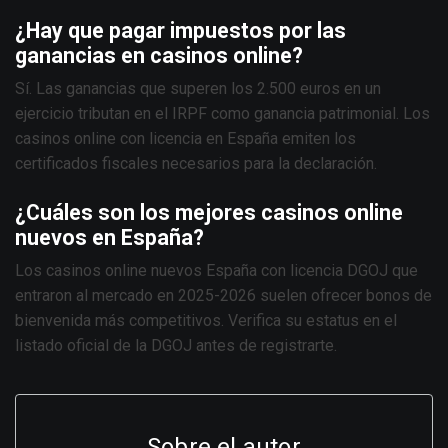
¿Hay que pagar impuestos por las
ganancias en casinos online?
Sí. Las ganancias que superen los 2.500 euros en un
ejercicio tributan en el IRPF como ganancia patrimonial. Los
casinos online con licencia en España emiten los
certificados fiscales necesarios para la declaración.
¿Cuáles son los mejores casinos online
nuevos en España?
Los casinos online nuevos España con licencia DGOJ que
entraron al mercado en 2025-2026 suelen ofrecer bonos de
bienvenida más competitivos. Verifica su estatus en el
listado oficial de la DGOJ antes de registrarte.
Sobre el autor