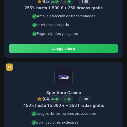
9.5
EUR
255% hasta 1.500 € + 250 tiradas gratis
Amplia selección de tragamonedas
Interfaz optimizada
Pagos rápidos y seguros
Juega ahora
11
Spin Aura Casino
9.4
EUR
450% hasta 15.000 € + 350 tiradas gratis
Juegos de los mejores proveedores
Bonificaciones exclusivas