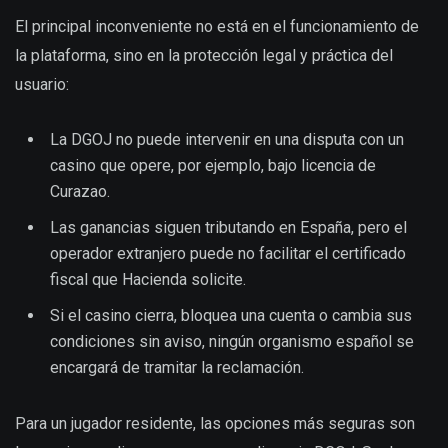
El principal inconveniente no está en el funcionamiento de
la plataforma, sino en la protección legal y práctica del
usuario:
La DGOJ no puede intervenir en una disputa con un
casino que opere, por ejemplo, bajo licencia de
Curazao.
Las ganancias siguen tributando en España, pero el
operador extranjero puede no facilitar el certificado
fiscal que Hacienda solicite.
Si el casino cierra, bloquea una cuenta o cambia sus
condiciones sin aviso, ningún organismo español se
encargará de tramitar la reclamación.
Para un jugador residente, las opciones más seguras son