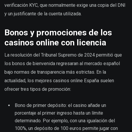
verificación KYC, que normalmente exige una copia del DNI
y un justificante de la cuenta utilizada.
Bonos y promociones de los
casinos online con licencia
La resolución del Tribunal Supremo de 2024 permitió que
los bonos de bienvenida regresaran al mercado español
bajo normas de transparencia más estrictas. En la
actualidad, los mejores casinos online España suelen
ofrecer tres tipos de promoción:
Bono de primer depósito: el casino añade un
porcentaje al primer ingreso hasta un límite
determinado. Por ejemplo, con una igualación del
100%, un depósito de 100 euros permite jugar con