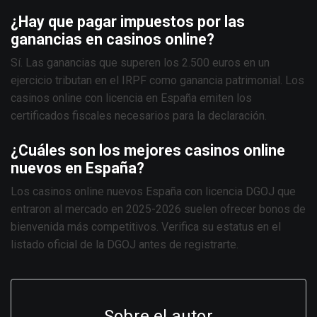
¿Hay que pagar impuestos por las
ganancias en casinos online?
Sí. Las ganancias que superen los 2.500 euros en un
ejercicio tributan en el IRPF como ganancia patrimonial. Los
casinos online con licencia en España emiten los
certificados fiscales necesarios para la declaración.
¿Cuáles son los mejores casinos online
nuevos en España?
Los casinos online nuevos España con licencia DGOJ que
entraron al mercado en 2025-2026 suelen ofrecer bonos de
bienvenida más competitivos. Verifica su estatus en el
listado oficial de la DGOJ antes de registrarte.
Sobre el autor