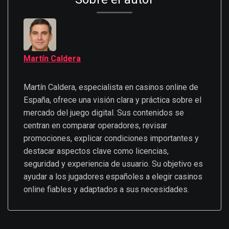
Martín Caldera
Martín Caldera, especialista en casinos online de
España, ofrece una visión clara y práctica sobre el
mercado del juego digital. Sus contenidos se
centran en comparar operadores, revisar
promociones, explicar condiciones importantes y
destacar aspectos clave como licencias,
seguridad y experiencia de usuario. Su objetivo es
ayudar a los jugadores españoles a elegir casinos
online fiables y adaptados a sus necesidades.