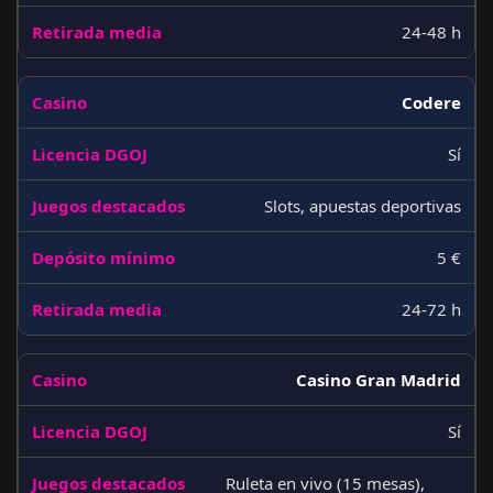
24-48 h
Codere
Sí
Slots, apuestas deportivas
5 €
24-72 h
Casino Gran Madrid
Sí
Ruleta en vivo (15 mesas),