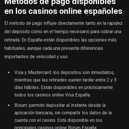
Métodos de pago disponibles
en los casinos online españoles
El método de pago influye directamente tanto en la rapidez
del depósito como en el tiempo necesario para cobrar una
retirada. En España están disponibles las opciones más
habituales, aunque cada una presenta diferencias
importantes de velocidad y uso:
Visa y Mastercard: los depósitos son inmediatos,
mientras que las retiradas suelen tardar entre 2 y 5
días hábiles. Están disponibles en prácticamente
todos los casinos online Visa España.
Bizum: permite depositar al instante desde la
aplicación bancaria, sin compartir los datos de la
cuenta con el casino. Está disponible en los
principales casinos online Bizum España.