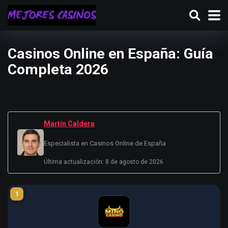
Casinos Online en España: Guía
Completa 2026
Martín Caldera
Especialista en Casinos Online de España
Última actualización: 8 de agosto de 2026
1