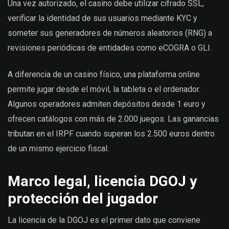
Una vez autorizado, el casino debe utilizar cifrado SSL,
verificar la identidad de sus usuarios mediante KYC y
someter sus generadores de números aleatorios (RNG) a
revisiones periódicas de entidades como eCOGRA o GLI.
A diferencia de un casino físico, una plataforma online
permite jugar desde el móvil, la tableta o el ordenador.
Algunos operadores admiten depósitos desde 1 euro y
ofrecen catálogos con más de 2.000 juegos. Las ganancias
tributan en el IRPF cuando superan los 2.500 euros dentro
de un mismo ejercicio fiscal.
Marco legal, licencia DGOJ y
protección del jugador
La licencia de la DGOJ es el primer dato que conviene