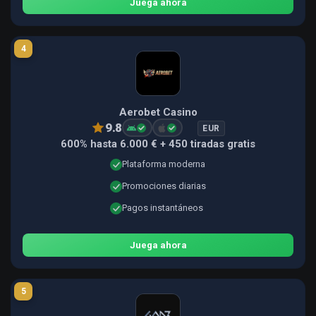
Juega ahora
4
Aerobet Casino
9.8
EUR
600% hasta 6.000 € + 450 tiradas gratis
Plataforma moderna
Promociones diarias
Pagos instantáneos
Juega ahora
5