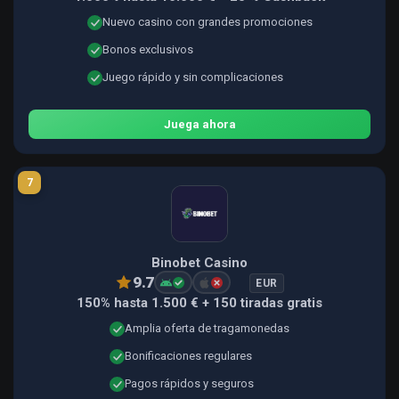
Nuevo casino con grandes promociones
Bonos exclusivos
Juego rápido y sin complicaciones
Juega ahora
7
Binobet Casino
9.7
EUR
150% hasta 1.500 € + 150 tiradas gratis
Amplia oferta de tragamonedas
Bonificaciones regulares
Pagos rápidos y seguros