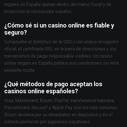
legales en España operan dentro del marco fiscal y de
protección al consumidor español.
¿Cómo sé si un casino online es fiable y
seguro?
Comprueba el distintivo de la DGOJ con enlace al registro
oficial, el certificado SSL en la barra de direcciones y los
mecanismos de juego responsable visibles. Un casino
online seguro en España publica sus condiciones sin letra
pequeña oculta.
¿Qué métodos de pago aceptan los
casinos online españoles?
Visa, Mastercard, Bizum, PayPal, transferencia bancaria,
Paysafecard, Neosurf y Apple Pay son los más comunes.
Bizum destaca por su inmediatez en depósitos y es el
método preferido por jugadores españoles.