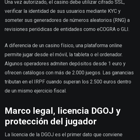
Una vez autorizado, el casino debe utilizar cifrado SSL,
verificar la identidad de sus usuarios mediante KYC y
someter sus generadores de números aleatorios (RNG) a
revisiones periódicas de entidades como eCOGRA o GLI.
A diferencia de un casino físico, una plataforma online
permite jugar desde el móvil, la tableta o el ordenador.
Algunos operadores admiten depósitos desde 1 euro y
ofrecen catálogos con más de 2.000 juegos. Las ganancias
tributan en el IRPF cuando superan los 2.500 euros dentro
de un mismo ejercicio fiscal.
Marco legal, licencia DGOJ y
protección del jugador
La licencia de la DGOJ es el primer dato que conviene