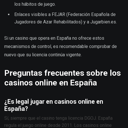
los hábitos de juego.
Enlaces visibles a FEJAR (Federación Española de
Jugadores de Azar Rehabilitados) y a Jugarbien.es.
Si un casino que opera en España no ofrece estos
mecanismos de control, es recomendable comprobar de
nuevo que su licencia continúa vigente.
Preguntas frecuentes sobre los
casinos online en España
¿Es legal jugar en casinos online en
España?
Sí, siempre que el casino tenga licencia DGOJ. España
regula el juego online desde 2011. Los casinos online