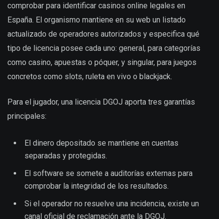
comprobar para identificar casinos online legales en
España. El organismo mantiene en su web un listado
actualizado de operadores autorizados y especifica qué
tipo de licencia posee cada uno: general, para categorías
como casino, apuestas o póquer, y singular, para juegos
concretos como slots, ruleta en vivo o blackjack.
Para el jugador, una licencia DGOJ aporta tres garantías
principales:
El dinero depositado se mantiene en cuentas
separadas y protegidas.
El software se somete a auditorías externas para
comprobar la integridad de los resultados.
Si el operador no resuelve una incidencia, existe un
canal oficial de reclamación ante la DGOJ.