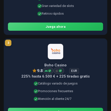
Gran variedad de slots
Retiros rápidos
Juega ahora
3
Boho Casino
9.8
EUR
225% hasta 6.500 € + 225 tiradas gratis
Catálogo variado de juegos
Promociones frecuentes
Atención al cliente 24/7