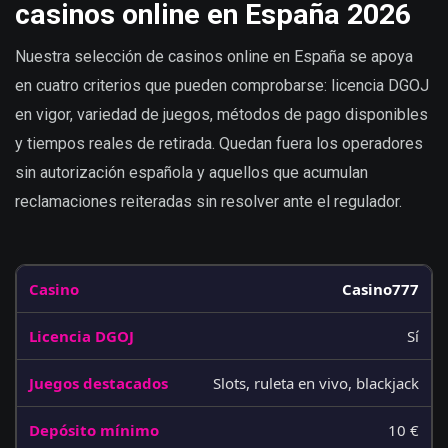
casinos online en España 2026
Nuestra selección de casinos online en España se apoya
en cuatro criterios que pueden comprobarse: licencia DGOJ
en vigor, variedad de juegos, métodos de pago disponibles
y tiempos reales de retirada. Quedan fuera los operadores
sin autorización española y aquellos que acumulan
reclamaciones reiteradas sin resolver ante el regulador.
Casino777
Sí
Slots, ruleta en vivo, blackjack
10 €