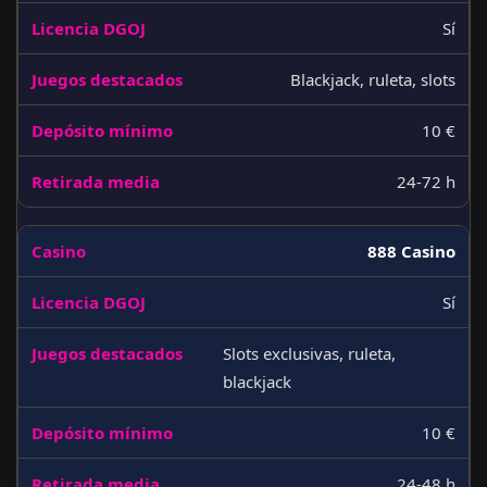
Sí
Blackjack, ruleta, slots
10 €
24-72 h
888 Casino
Sí
Slots exclusivas, ruleta,
blackjack
10 €
24-48 h