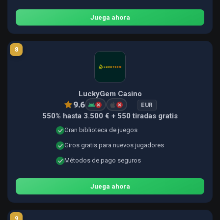
Juega ahora
8
LuckyGem Casino
9.6
EUR
550% hasta 3.500 € + 550 tiradas gratis
Gran biblioteca de juegos
Giros gratis para nuevos jugadores
Métodos de pago seguros
Juega ahora
9