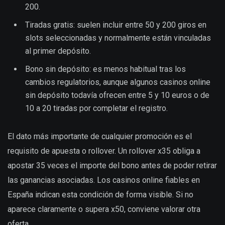
200.
Tiradas gratis: suelen incluir entre 50 y 200 giros en
slots seleccionadas y normalmente están vinculadas
al primer depósito.
Bono sin depósito: es menos habitual tras los
cambios regulatorios, aunque algunos casinos online
sin depósito todavía ofrecen entre 5 y 10 euros o de
10 a 20 tiradas por completar el registro.
El dato más importante de cualquier promoción es el
requisito de apuesta o rollover. Un rollover x35 obliga a
apostar 35 veces el importe del bono antes de poder retirar
las ganancias asociadas. Los casinos online fiables en
España indican esta condición de forma visible. Si no
aparece claramente o supera x50, conviene valorar otra
oferta.