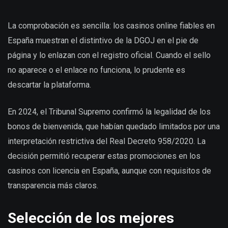
La comprobación es sencilla: los casinos online fiables en
España muestran el distintivo de la DGOJ en el pie de
página y lo enlazan con el registro oficial. Cuando el sello
no aparece o el enlace no funciona, lo prudente es
descartar la plataforma.
En 2024, el Tribunal Supremo confirmó la legalidad de los
bonos de bienvenida, que habían quedado limitados por una
interpretación restrictiva del Real Decreto 958/2020. La
decisión permitió recuperar estas promociones en los
casinos con licencia en España, aunque con requisitos de
transparencia más claros.
Selección de los mejores