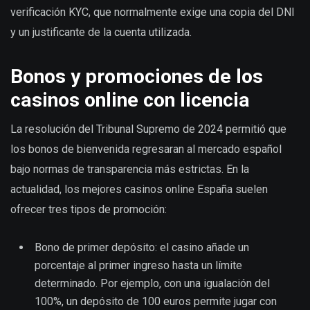
verificación KYC, que normalmente exige una copia del DNI
y un justificante de la cuenta utilizada.
Bonos y promociones de los
casinos online con licencia
La resolución del Tribunal Supremo de 2024 permitió que
los bonos de bienvenida regresaran al mercado español
bajo normas de transparencia más estrictas. En la
actualidad, los mejores casinos online España suelen
ofrecer tres tipos de promoción:
Bono de primer depósito: el casino añade un
porcentaje al primer ingreso hasta un límite
determinado. Por ejemplo, con una igualación del
100%, un depósito de 100 euros permite jugar con