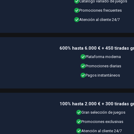
Catálogo variado de juegos
Promociones frecuentes
Atención al cliente 24/7
600% hasta 6.000 € + 450 tiradas gr
Plataforma moderna
Promociones diarias
Pagos instantáneos
100% hasta 2.000 € + 300 tiradas gr
Gran selección de juegos
Promociones exclusivas
Atención al cliente 24/7