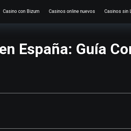
Casino con Bizum
Casinos online nuevos
Casinos sin 
 en España: Guía C