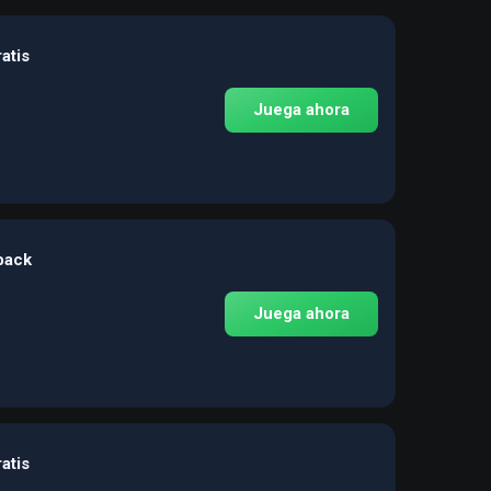
atis
Juega ahora
back
Juega ahora
atis