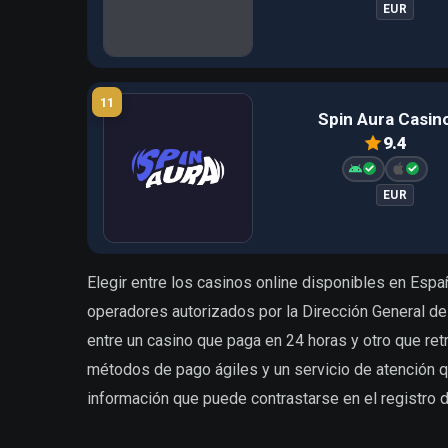
EUR
11
Spin Aura Casin
9.4
EUR
Elegir entre los casinos online disponibles en Espa
operadores autorizados por la Dirección General de
entre un casino que paga en 24 horas y otro que ret
métodos de pago ágiles y un servicio de atención q
información que puede contrastarse en el registro 