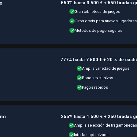
o
550% hasta 3.500 € + 550 tiradas gr
Gran biblioteca de juegos
Giros gratis para nuevos jugadores
Métodos de pago seguros
777% hasta 7.500 € + 20 % de cash
Amplia variedad de juegos
Bonos exclusivos
Pagos rápidos
ino
255% hasta 1.500 € + 250 tiradas gr
Amplia selección de tragamonedas
Interfaz optimizada