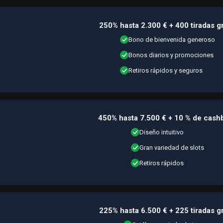
250% hasta 2.300 € + 400 tiradas gr
Bono de bienvenida generoso
Bonos diarios y promociones
Retiros rápidos y seguros
450% hasta 7.500 € + 10 % de cash
Diseño intuitivo
Gran variedad de slots
Retiros rápidos
225% hasta 6.500 € + 225 tiradas gr