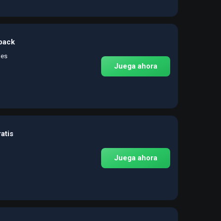
back
nes
Juega ahora
atis
Juega ahora