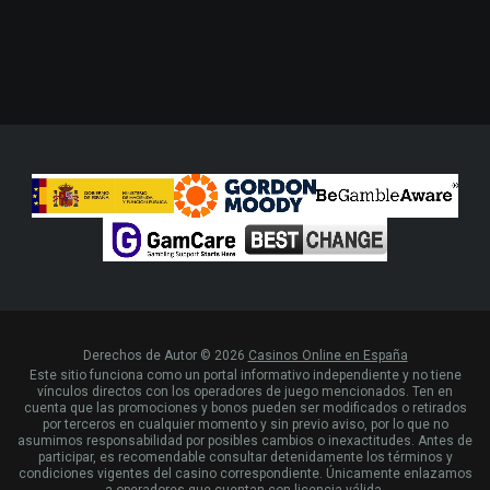
Derechos de Autor © 2026
Casinos Online en España
Este sitio funciona como un portal informativo independiente y no tiene
vínculos directos con los operadores de juego mencionados. Ten en
cuenta que las promociones y bonos pueden ser modificados o retirados
por terceros en cualquier momento y sin previo aviso, por lo que no
asumimos responsabilidad por posibles cambios o inexactitudes. Antes de
participar, es recomendable consultar detenidamente los términos y
condiciones vigentes del casino correspondiente. Únicamente enlazamos