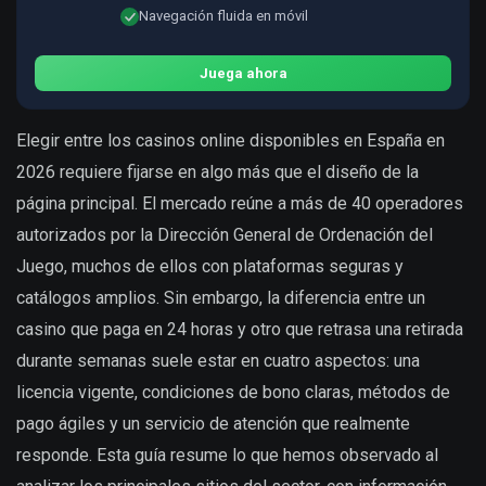
Navegación fluida en móvil
Juega ahora
Elegir entre los casinos online disponibles en España en
2026 requiere fijarse en algo más que el diseño de la
página principal. El mercado reúne a más de 40 operadores
autorizados por la Dirección General de Ordenación del
Juego, muchos de ellos con plataformas seguras y
catálogos amplios. Sin embargo, la diferencia entre un
casino que paga en 24 horas y otro que retrasa una retirada
durante semanas suele estar en cuatro aspectos: una
licencia vigente, condiciones de bono claras, métodos de
pago ágiles y un servicio de atención que realmente
responde. Esta guía resume lo que hemos observado al