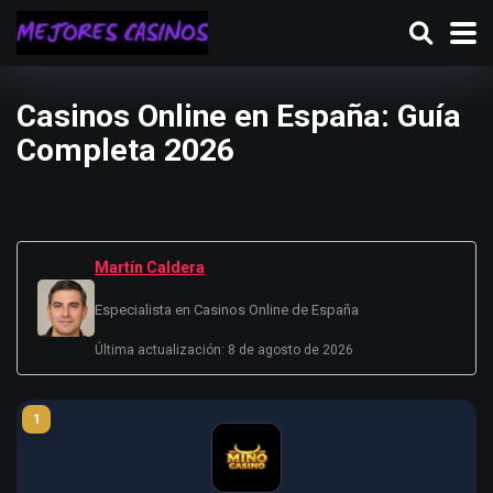
Casinos Online en España: Guía
Completa 2026
Martín Caldera
Especialista en Casinos Online de España
Última actualización: 8 de agosto de 2026
1