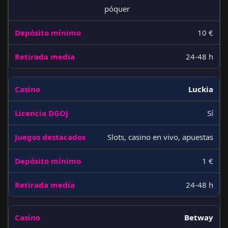
póquer
10 €
24-48 h
Luckia
Sí
Slots, casino en vivo, apuestas
1 €
24-48 h
Betway