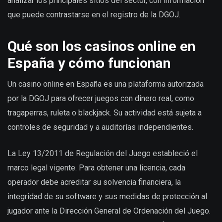
analizar los principales sitios del sector, con información
que puede contrastarse en el registro de la DGOJ.
Qué son los casinos online en
España y cómo funcionan
Un casino online en España es una plataforma autorizada
por la DGOJ para ofrecer juegos con dinero real, como
tragaperras, ruleta o blackjack. Su actividad está sujeta a
controles de seguridad y a auditorías independientes.
La Ley 13/2011 de Regulación del Juego estableció el
marco legal vigente. Para obtener una licencia, cada
operador debe acreditar su solvencia financiera, la
integridad de su software y sus medidas de protección al
jugador ante la Dirección General de Ordenación del Juego.