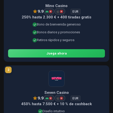
Mino Casino
9.9
EUR
250% hasta 2.300 € + 400 tiradas gratis
Bono de bienvenida generoso
Bonos diarios y promociones
Retiros rápidos y seguros
Juega ahora
2
Seven Casino
9.9
EUR
450% hasta 7.500 € + 10 % de cashback
Diseño intuitivo