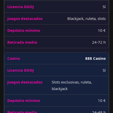
Sí
Blackjack, ruleta, slots
10 €
24-72 h
888 Casino
Sí
Slots exclusivas, ruleta,
blackjack
10 €
24-48 h