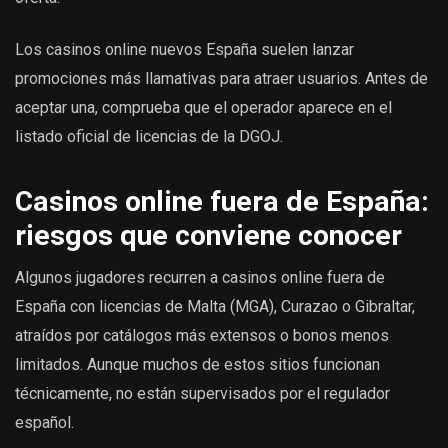
Los casinos online nuevos España suelen lanzar
promociones más llamativas para atraer usuarios. Antes de
aceptar una, comprueba que el operador aparece en el
listado oficial de licencias de la DGOJ.
Casinos online fuera de España:
riesgos que conviene conocer
Algunos jugadores recurren a casinos online fuera de
España con licencias de Malta (MGA), Curazao o Gibraltar,
atraídos por catálogos más extensos o bonos menos
limitados. Aunque muchos de estos sitios funcionan
técnicamente, no están supervisados por el regulador
español.