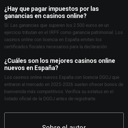
¿Hay que pagar impuestos por las
ganancias en casinos online?
Sí. Las ganancias que superen los 2.500 euros en un
ejercicio tributan en el IRPF como ganancia patrimonial. Los
casinos online con licencia en España emiten los
certificados fiscales necesarios para la declaración.
¿Cuáles son los mejores casinos online
nuevos en España?
Los casinos online nuevos España con licencia DGOJ que
entraron al mercado en 2025-2026 suelen ofrecer bonos de
bienvenida más competitivos. Verifica su estatus en el
listado oficial de la DGOJ antes de registrarte.
Sobre el autor