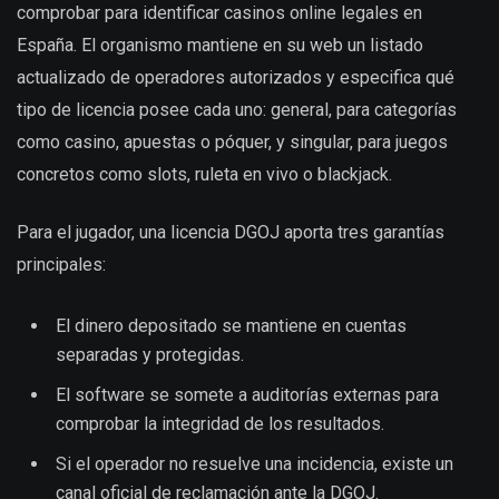
comprobar para identificar casinos online legales en
España. El organismo mantiene en su web un listado
actualizado de operadores autorizados y especifica qué
tipo de licencia posee cada uno: general, para categorías
como casino, apuestas o póquer, y singular, para juegos
concretos como slots, ruleta en vivo o blackjack.
Para el jugador, una licencia DGOJ aporta tres garantías
principales:
El dinero depositado se mantiene en cuentas
separadas y protegidas.
El software se somete a auditorías externas para
comprobar la integridad de los resultados.
Si el operador no resuelve una incidencia, existe un
canal oficial de reclamación ante la DGOJ.