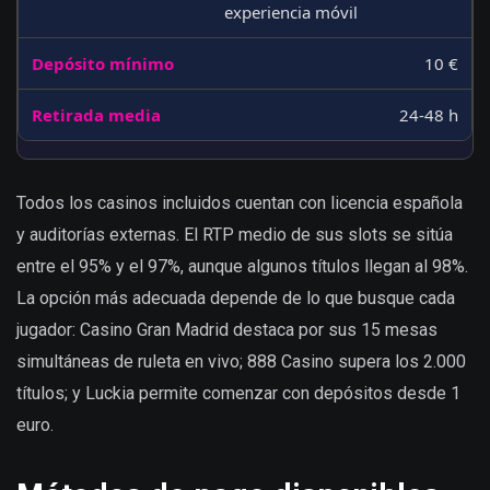
experiencia móvil
10 €
24-48 h
Todos los casinos incluidos cuentan con licencia española
y auditorías externas. El RTP medio de sus slots se sitúa
entre el 95% y el 97%, aunque algunos títulos llegan al 98%.
La opción más adecuada depende de lo que busque cada
jugador: Casino Gran Madrid destaca por sus 15 mesas
simultáneas de ruleta en vivo; 888 Casino supera los 2.000
títulos; y Luckia permite comenzar con depósitos desde 1
euro.