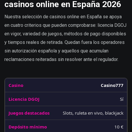
casinos online en España 2026
Nuestra selección de casinos online en España se apoya
en cuatro criterios que pueden comprobarse: licencia DGOJ
en vigor, variedad de juegos, métodos de pago disponibles
y tiempos reales de retirada. Quedan fuera los operadores
sin autorización española y aquellos que acumulan
reclamaciones reiteradas sin resolver ante el regulador.
Casino777
Sí
Slots, ruleta en vivo, blackjack
10 €