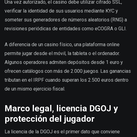
Una vez autorizado, el casino debe utilizar cifrado SSL,
verificar la identidad de sus usuarios mediante KYC y
someter sus generadores de números aleatorios (RNG) a
revisiones periódicas de entidades como eCOGRA o GLI.
A diferencia de un casino físico, una plataforma online
permite jugar desde el móvil, la tableta o el ordenador.
Algunos operadores admiten depósitos desde 1 euro y
ofrecen catálogos con más de 2.000 juegos. Las ganancias
tributan en el IRPF cuando superan los 2.500 euros dentro
de un mismo ejercicio fiscal.
Marco legal, licencia DGOJ y
protección del jugador
La licencia de la DGOJ es el primer dato que conviene