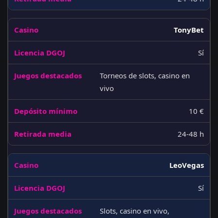
TonyBet
Sí
Torneos de slots, casino en
vivo
10 €
24-48 h
LeoVegas
Sí
Slots, casino en vivo,