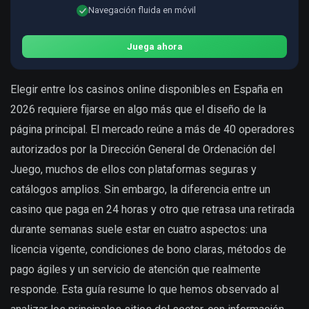
Navegación fluida en móvil
Juega ahora
Elegir entre los casinos online disponibles en España en
2026 requiere fijarse en algo más que el diseño de la
página principal. El mercado reúne a más de 40 operadores
autorizados por la Dirección General de Ordenación del
Juego, muchos de ellos con plataformas seguras y
catálogos amplios. Sin embargo, la diferencia entre un
casino que paga en 24 horas y otro que retrasa una retirada
durante semanas suele estar en cuatro aspectos: una
licencia vigente, condiciones de bono claras, métodos de
pago ágiles y un servicio de atención que realmente
responde. Esta guía resume lo que hemos observado al