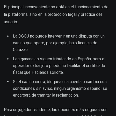
El principal inconveniente no está en el funcionamiento de
la plataforma, sino en la protección legal y práctica del
usuario:
La DGOJ no puede intervenir en una disputa con un
casino que opere, por ejemplo, bajo licencia de
Curazao.
Las ganancias siguen tributando en España, pero el
operador extranjero puede no facilitar el certificado
fiscal que Hacienda solicite.
Si el casino cierra, bloquea una cuenta o cambia sus
condiciones sin aviso, ningún organismo español se
encargará de tramitar la reclamación.
Para un jugador residente, las opciones más seguras son