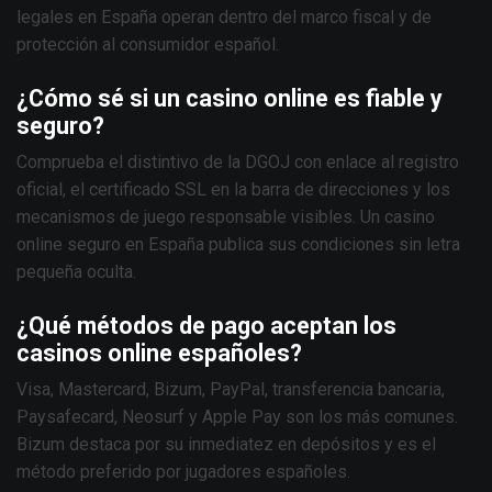
legales en España operan dentro del marco fiscal y de
protección al consumidor español.
¿Cómo sé si un casino online es fiable y
seguro?
Comprueba el distintivo de la DGOJ con enlace al registro
oficial, el certificado SSL en la barra de direcciones y los
mecanismos de juego responsable visibles. Un casino
online seguro en España publica sus condiciones sin letra
pequeña oculta.
¿Qué métodos de pago aceptan los
casinos online españoles?
Visa, Mastercard, Bizum, PayPal, transferencia bancaria,
Paysafecard, Neosurf y Apple Pay son los más comunes.
Bizum destaca por su inmediatez en depósitos y es el
método preferido por jugadores españoles.