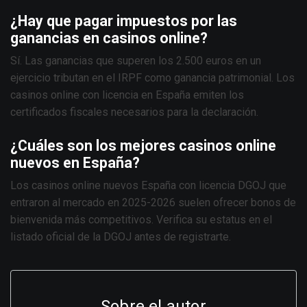
¿Hay que pagar impuestos por las
ganancias en casinos online?
Sí. Las ganancias que superen los 2.500 euros en un
ejercicio tributan en el IRPF como ganancia patrimonial. Los
casinos online con licencia en España emiten los
certificados fiscales necesarios para la declaración.
¿Cuáles son los mejores casinos online
nuevos en España?
Los casinos online nuevos España con licencia DGOJ que
entraron al mercado en 2025-2026 suelen ofrecer bonos de
bienvenida más competitivos. Verifica su estatus en el
listado oficial de la DGOJ antes de registrarte.
Sobre el autor