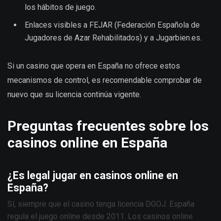
los hábitos de juego.
Enlaces visibles a FEJAR (Federación Española de
Jugadores de Azar Rehabilitados) y a Jugarbien.es.
Si un casino que opera en España no ofrece estos
mecanismos de control, es recomendable comprobar de
nuevo que su licencia continúa vigente.
Preguntas frecuentes sobre los
casinos online en España
¿Es legal jugar en casinos online en
España?
Sí, siempre que el casino tenga licencia DGOJ. España
regula el juego online desde 2011. Los casinos online