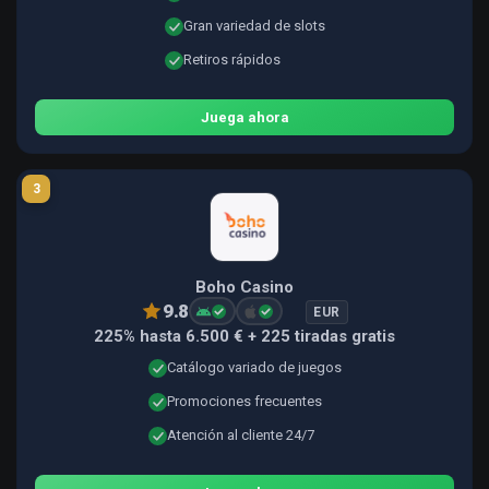
Gran variedad de slots
Retiros rápidos
Juega ahora
3
Boho Casino
9.8
EUR
225% hasta 6.500 € + 225 tiradas gratis
Catálogo variado de juegos
Promociones frecuentes
Atención al cliente 24/7