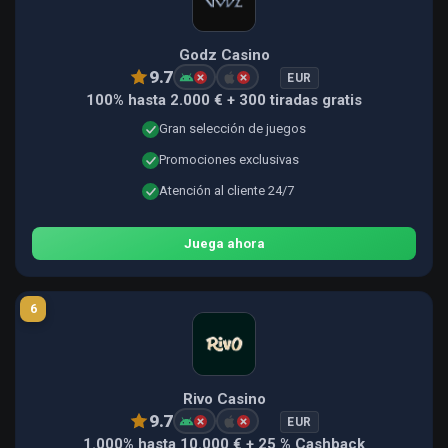
Godz Casino
9.7
EUR
100% hasta 2.000 € + 300 tiradas gratis
Gran selección de juegos
Promociones exclusivas
Atención al cliente 24/7
Juega ahora
6
Rivo Casino
9.7
EUR
1.000% hasta 10.000 € + 25 % Cashback