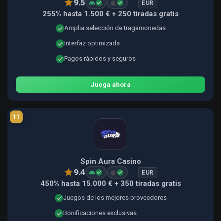
9.5
EUR
255% hasta 1.500 € + 250 tiradas gratis
Amplia selección de tragamonedas
Interfaz optimizada
Pagos rápidos y seguros
Juega ahora
11
Spin Aura Casino
9.4
EUR
450% hasta 15.000 € + 350 tiradas gratis
Juegos de los mejores proveedores
Bonificaciones exclusivas