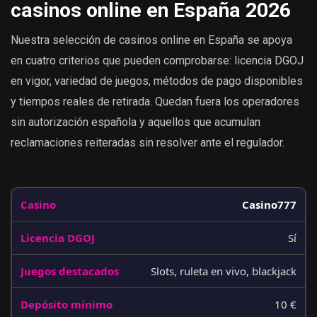
casinos online en España 2026
Nuestra selección de casinos online en España se apoya
en cuatro criterios que pueden comprobarse: licencia DGOJ
en vigor, variedad de juegos, métodos de pago disponibles
y tiempos reales de retirada. Quedan fuera los operadores
sin autorización española y aquellos que acumulan
reclamaciones reiteradas sin resolver ante el regulador.
Casino777
Sí
Slots, ruleta en vivo, blackjack
10 €