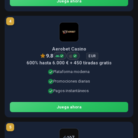
Juega ahora
4
Aerobet Casino
9.8
EUR
600% hasta 6.000 € + 450 tiradas gratis
Plataforma moderna
Promociones diarias
Pagos instantáneos
Juega ahora
5