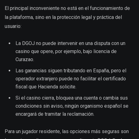
El principal inconveniente no está en el funcionamiento de
la plataforma, sino en la protección legal y práctica del
usuario:
La DGOJ no puede intervenir en una disputa con un
casino que opere, por ejemplo, bajo licencia de
Curazao.
Las ganancias siguen tributando en España, pero el
operador extranjero puede no facilitar el certificado
fiscal que Hacienda solicite.
Si el casino cierra, bloquea una cuenta o cambia sus
condiciones sin aviso, ningún organismo español se
encargará de tramitar la reclamación.
Para un jugador residente, las opciones más seguras son