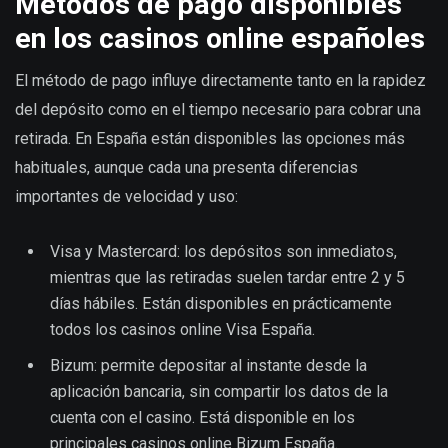
Métodos de pago disponibles
en los casinos online españoles
El método de pago influye directamente tanto en la rapidez
del depósito como en el tiempo necesario para cobrar una
retirada. En España están disponibles las opciones más
habituales, aunque cada una presenta diferencias
importantes de velocidad y uso:
Visa y Mastercard: los depósitos son inmediatos,
mientras que las retiradas suelen tardar entre 2 y 5
días hábiles. Están disponibles en prácticamente
todos los casinos online Visa España.
Bizum: permite depositar al instante desde la
aplicación bancaria, sin compartir los datos de la
cuenta con el casino. Está disponible en los
principales casinos online Bizum España.