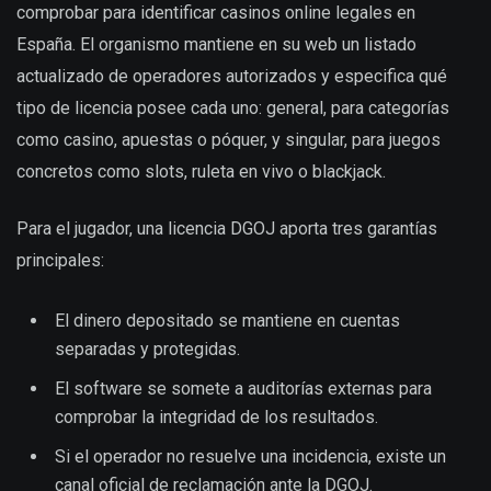
comprobar para identificar casinos online legales en
España. El organismo mantiene en su web un listado
actualizado de operadores autorizados y especifica qué
tipo de licencia posee cada uno: general, para categorías
como casino, apuestas o póquer, y singular, para juegos
concretos como slots, ruleta en vivo o blackjack.
Para el jugador, una licencia DGOJ aporta tres garantías
principales:
El dinero depositado se mantiene en cuentas
separadas y protegidas.
El software se somete a auditorías externas para
comprobar la integridad de los resultados.
Si el operador no resuelve una incidencia, existe un
canal oficial de reclamación ante la DGOJ.