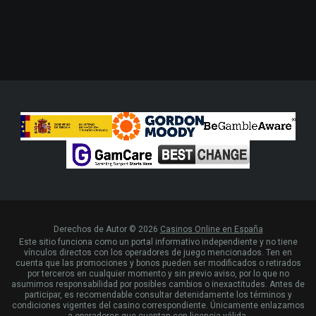
Derechos de Autor © 2026
Casinos Online en España
Este sitio funciona como un portal informativo independiente y no tiene
vínculos directos con los operadores de juego mencionados. Ten en
cuenta que las promociones y bonos pueden ser modificados o retirados
por terceros en cualquier momento y sin previo aviso, por lo que no
asumimos responsabilidad por posibles cambios o inexactitudes. Antes de
participar, es recomendable consultar detenidamente los términos y
condiciones vigentes del casino correspondiente. Únicamente enlazamos