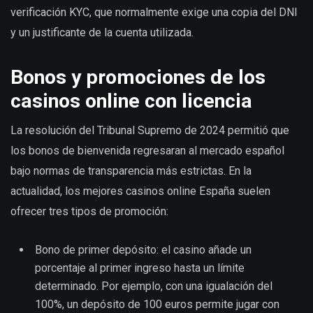
verificación KYC, que normalmente exige una copia del DNI
y un justificante de la cuenta utilizada.
Bonos y promociones de los
casinos online con licencia
La resolución del Tribunal Supremo de 2024 permitió que
los bonos de bienvenida regresaran al mercado español
bajo normas de transparencia más estrictas. En la
actualidad, los mejores casinos online España suelen
ofrecer tres tipos de promoción:
Bono de primer depósito: el casino añade un
porcentaje al primer ingreso hasta un límite
determinado. Por ejemplo, con una igualación del
100%, un depósito de 100 euros permite jugar con