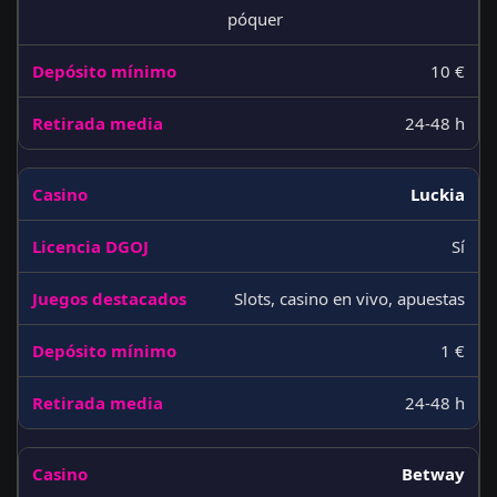
póquer
10 €
24-48 h
Luckia
Sí
Slots, casino en vivo, apuestas
1 €
24-48 h
Betway