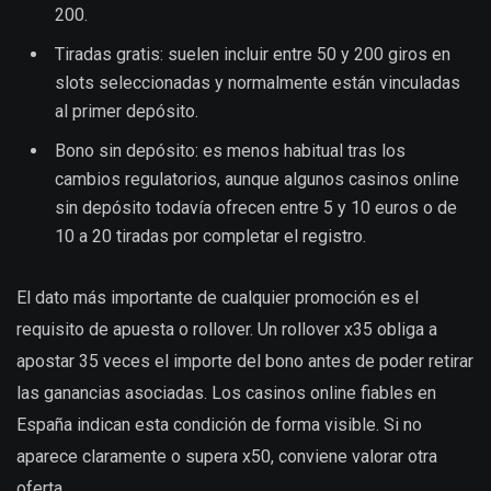
200.
Tiradas gratis: suelen incluir entre 50 y 200 giros en
slots seleccionadas y normalmente están vinculadas
al primer depósito.
Bono sin depósito: es menos habitual tras los
cambios regulatorios, aunque algunos casinos online
sin depósito todavía ofrecen entre 5 y 10 euros o de
10 a 20 tiradas por completar el registro.
El dato más importante de cualquier promoción es el
requisito de apuesta o rollover. Un rollover x35 obliga a
apostar 35 veces el importe del bono antes de poder retirar
las ganancias asociadas. Los casinos online fiables en
España indican esta condición de forma visible. Si no
aparece claramente o supera x50, conviene valorar otra
oferta.