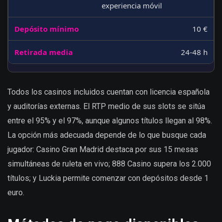
experiencia móvil
10 €
24-48 h
Todos los casinos incluidos cuentan con licencia española
y auditorías externas. El RTP medio de sus slots se sitúa
entre el 95% y el 97%, aunque algunos títulos llegan al 98%.
La opción más adecuada depende de lo que busque cada
jugador: Casino Gran Madrid destaca por sus 15 mesas
simultáneas de ruleta en vivo; 888 Casino supera los 2.000
títulos; y Luckia permite comenzar con depósitos desde 1
euro.