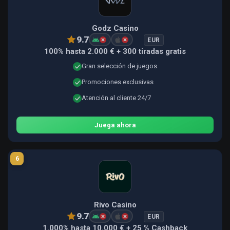
Godz Casino
9.7
EUR
100% hasta 2.000 € + 300 tiradas gratis
Gran selección de juegos
Promociones exclusivas
Atención al cliente 24/7
Juega ahora
6
Rivo Casino
9.7
EUR
1.000% hasta 10.000 € + 25 % Cashback