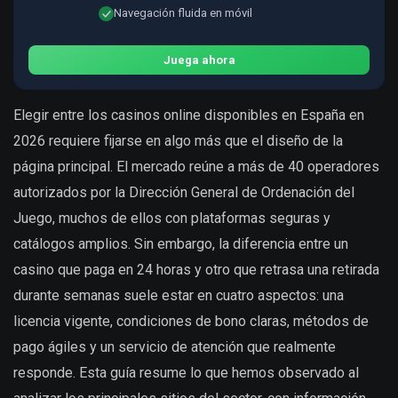
Navegación fluida en móvil
Juega ahora
Elegir entre los casinos online disponibles en España en
2026 requiere fijarse en algo más que el diseño de la
página principal. El mercado reúne a más de 40 operadores
autorizados por la Dirección General de Ordenación del
Juego, muchos de ellos con plataformas seguras y
catálogos amplios. Sin embargo, la diferencia entre un
casino que paga en 24 horas y otro que retrasa una retirada
durante semanas suele estar en cuatro aspectos: una
licencia vigente, condiciones de bono claras, métodos de
pago ágiles y un servicio de atención que realmente
responde. Esta guía resume lo que hemos observado al