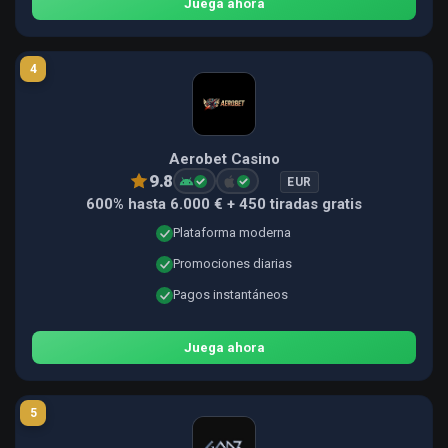
Juega ahora
4
Aerobet Casino
9.8
EUR
600% hasta 6.000 € + 450 tiradas gratis
Plataforma moderna
Promociones diarias
Pagos instantáneos
Juega ahora
5