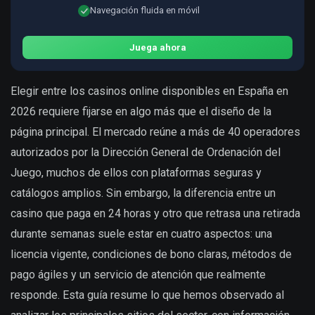
Navegación fluida en móvil
Juega ahora
Elegir entre los casinos online disponibles en España en
2026 requiere fijarse en algo más que el diseño de la
página principal. El mercado reúne a más de 40 operadores
autorizados por la Dirección General de Ordenación del
Juego, muchos de ellos con plataformas seguras y
catálogos amplios. Sin embargo, la diferencia entre un
casino que paga en 24 horas y otro que retrasa una retirada
durante semanas suele estar en cuatro aspectos: una
licencia vigente, condiciones de bono claras, métodos de
pago ágiles y un servicio de atención que realmente
responde. Esta guía resume lo que hemos observado al