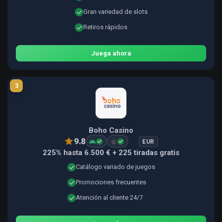
Gran variedad de slots
Retiros rápidos
Juega ahora
3
Boho Casino
9.8
EUR
225% hasta 6.500 € + 225 tiradas gratis
Catálogo variado de juegos
Promociones frecuentes
Atención al cliente 24/7