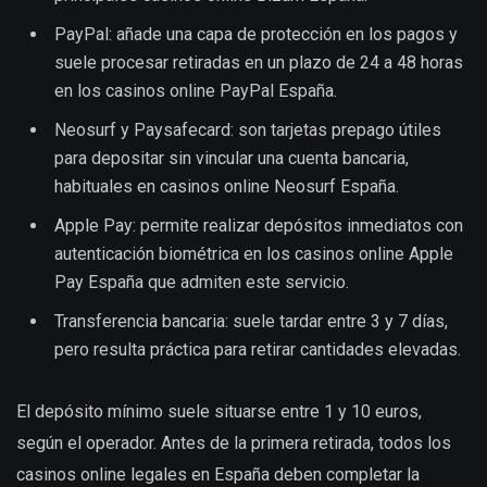
PayPal: añade una capa de protección en los pagos y
suele procesar retiradas en un plazo de 24 a 48 horas
en los casinos online PayPal España.
Neosurf y Paysafecard: son tarjetas prepago útiles
para depositar sin vincular una cuenta bancaria,
habituales en casinos online Neosurf España.
Apple Pay: permite realizar depósitos inmediatos con
autenticación biométrica en los casinos online Apple
Pay España que admiten este servicio.
Transferencia bancaria: suele tardar entre 3 y 7 días,
pero resulta práctica para retirar cantidades elevadas.
El depósito mínimo suele situarse entre 1 y 10 euros,
según el operador. Antes de la primera retirada, todos los
casinos online legales en España deben completar la