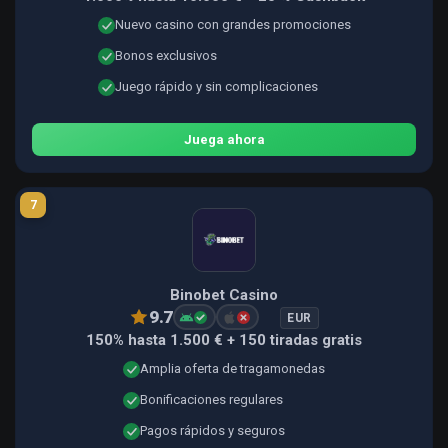
Nuevo casino con grandes promociones
Bonos exclusivos
Juego rápido y sin complicaciones
Juega ahora
7
Binobet Casino
9.7
EUR
150% hasta 1.500 € + 150 tiradas gratis
Amplia oferta de tragamonedas
Bonificaciones regulares
Pagos rápidos y seguros