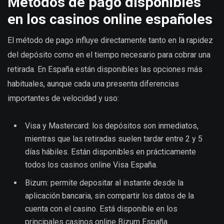
Métodos de pago disponibles
en los casinos online españoles
El método de pago influye directamente tanto en la rapidez
del depósito como en el tiempo necesario para cobrar una
retirada. En España están disponibles las opciones más
habituales, aunque cada una presenta diferencias
importantes de velocidad y uso:
Visa y Mastercard: los depósitos son inmediatos,
mientras que las retiradas suelen tardar entre 2 y 5
días hábiles. Están disponibles en prácticamente
todos los casinos online Visa España.
Bizum: permite depositar al instante desde la
aplicación bancaria, sin compartir los datos de la
cuenta con el casino. Está disponible en los
principales casinos online Bizum España.