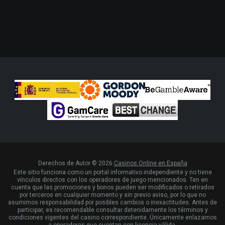
Derechos de Autor © 2026
Casinos Online en España
Este sitio funciona como un portal informativo independiente y no tiene
vínculos directos con los operadores de juego mencionados. Ten en
cuenta que las promociones y bonos pueden ser modificados o retirados
por terceros en cualquier momento y sin previo aviso, por lo que no
asumimos responsabilidad por posibles cambios o inexactitudes. Antes de
participar, es recomendable consultar detenidamente los términos y
condiciones vigentes del casino correspondiente. Únicamente enlazamos