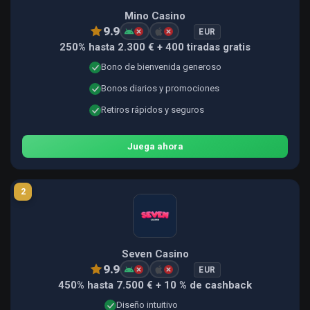
Mino Casino
9.9
EUR
250% hasta 2.300 € + 400 tiradas gratis
Bono de bienvenida generoso
Bonos diarios y promociones
Retiros rápidos y seguros
Juega ahora
2
Seven Casino
9.9
EUR
450% hasta 7.500 € + 10 % de cashback
Diseño intuitivo