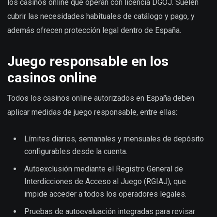
los casinos online que operan con licencia DGOJ. Suelen
cubrir las necesidades habituales de catálogo y pago, y
además ofrecen protección legal dentro de España.
Juego responsable en los
casinos online
Todos los casinos online autorizados en España deben
aplicar medidas de juego responsable, entre ellas:
Límites diarios, semanales y mensuales de depósito
configurables desde la cuenta.
Autoexclusión mediante el Registro General de
Interdicciones de Acceso al Juego (RGIAJ), que
impide acceder a todos los operadores legales.
Pruebas de autoevaluación integradas para revisar